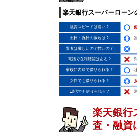
楽天銀行スーパーローン
融資スピードは速い？
土日・祝日の振込は？
楽
審査は厳しいの？甘いの？
-
電話で在籍確認はある？
勤
家族に内緒で借りられる？
社
女性でも借りられる？
10代でも借りられる？
満
楽天銀行
査・融資