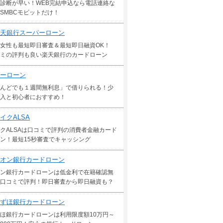
診断が早い！WEB完結申込なら電話連絡な
SMBCモビットだけ！
天銀行スーパーローン
女性も最短即日審査＆最短即日融資OK！
ミの評判も良い楽天銀行のカードローン
ーローン
んどでも１週間無利息」で借りられる！少
入と初心者におすすめ！
イクALSA
クALSAは口コミで評判の消費者金融カード
ン！最短15秒審査でキャッシング
オン銀行カードローン
ン銀行カードローンは低金利で在籍確認無
口コミで評判！即日審査から即日融資も？
ずほ銀行カードローン
ほ銀行カードローンは利用限度額10万円～