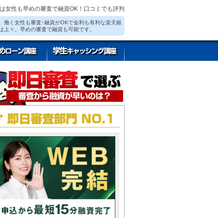
は女性も早めの審査で融資OK！口コミでも評判
。働く女性も審査･融資がOKで金利も有利な楽天銀
は上々。早めの審査で融資も可能です。