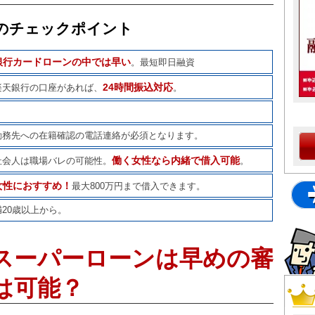
のチェックポイント
銀行カードローンの中では早い
。最短即日融資
24時間振込対応
天銀行の口座があれば、
。
務先への在籍確認の電話連絡が必須となります。
働く女性なら内緒で借入可能
会人は職場バレの可能性。
。
女性におすすめ！
最大800万円まで借入できます。
20歳以上から。
スーパーローンは早めの審
は可能？