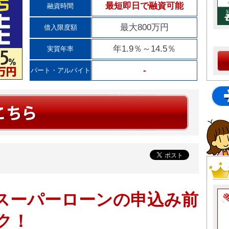
最短即日で融資可能
融資時間
最大800万円
借入限度額
年1.9％～14.5％
実質年率
-
パート・アルバイト
スーパーローンの申込み前
ク！