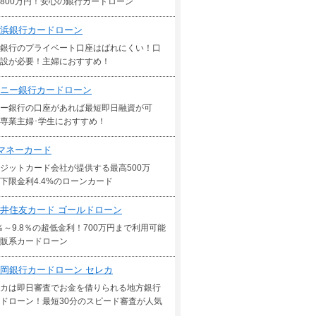
800万円！安心の銀行カードローン
浜銀行カードローン
銀行のプライベート口座はばれにくい！口
設が必要！主婦におすすめ！
ニー銀行カードローン
ー銀行の口座があれば最短即日融資が可
専業主婦･学生におすすめ！
マネーカード
ジットカード会社が提供する最高500万
下限金利4.4%のローンカード
井住友カード ゴールドローン
5％～9.8％の超低金利！700万円まで利用可能
販系カードローン
岡銀行カードローン セレカ
カは即日審査でお金を借りられる地方銀行
ドローン！最短30分のスピード審査が人気