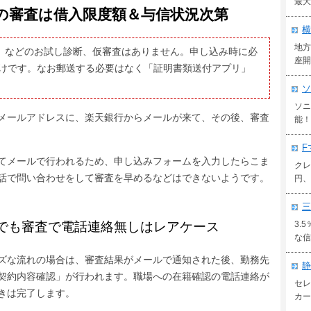
最大
の審査は借入限度額＆与信状況次第
横
地方
査」などのお試し診断、仮審査はありません。申し込み時に必
座開
けです。なお郵送する必要はなく「証明書類送付アプリ」
ソ
ソニ
メールアドレスに、楽天銀行からメールが来て、その後、審査
能！
F
てメールで行われるため、申し込みフォームを入力したらこま
クレ
話で問い合わせをして審査を早めるなどはできないようです。
円、
三
でも審査で電話連絡無しはレアケース
3.
な信
ズな流れの場合は、審査結果がメールで通知された後、勤務先
静
契約内容確認」が行われます。職場への在籍確認の電話連絡が
セレ
きは完了します。
カー