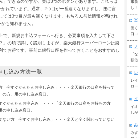
み」できるのですが、実は3つのボタンがあります。これらは
事前
し！
分かれています。通常、2つ目が一番速くなりますし、逆に言
しては3つ目が最も遅くなります。もちろん与信情報が悪けれ
楽
いかも知れません。
働く
口コ
上で、新規お申込フォームへ行き、必要事項を入力して下さ
？」の項で詳しく説明しますが、楽天銀行スーパーローンは楽
ノ
利でお得です。事前に銀行口座を作っておくことをおすすめし
「な
額借
申し込み方法一覧
レ
レイ
ロー
の方 今すぐかんたんお申し込み」・・・楽天銀行の口座を持って
ち）の方」用の申し込み窓口。
イ
すぐかんたんお申込み」・・・「楽天銀行の口座をお持ちの方
イオ
用の申し込み窓口。
しが
ちでない方 今すぐお申し込み」・・・楽天と全く関わっていない
み
みず