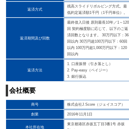
残高スライドリボルビング方式。最
返済方式
低約定返済額1千円（1千円単位）。
最終借入日後 原則最長10年／1～120
回 契約極度額に応じて、以下のご返
済回数となります。 30万円以下：36
返済期間及び回数
回以内 30万円超100万円以下：60回
以内 100万円超1,000万円以下：120
回以内
1. 口座振替（引き落とし）
返済方法
2. Pay-easy（ペイジー）
3. 銀行振込
会社概要
商号
株式会社J.Score（ジェイスコア）
創業
2016年11月1日
東京都港区赤坂五丁目3番1号 赤坂
本社所在地