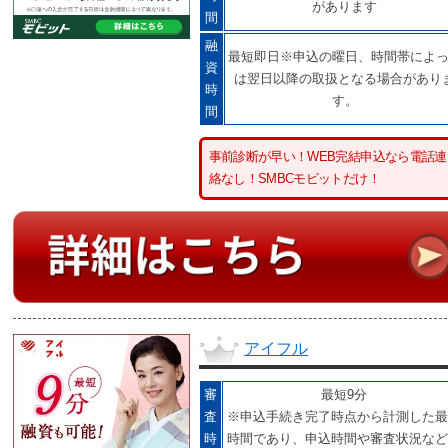
があります
間
融
最短即日※申込の曜日、時間帯によ
資
は翌日以降の取扱となる場合があり
時
す。
間
事前診断が早い！WEB完結申込なら電話連
絡なし！SMBCモビットだけ！
アイフル
審
最短9分
査
※申込手続き完了時点から計測した最
時
時間であり、申込時間や審査状況など