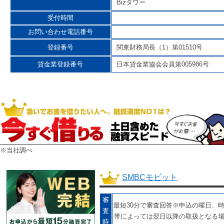
Bizタワー
受付時間
お問い合わせ電話番号
登録番号
関東財務局長（1）第01510号
貸金業登録番号
日本貸金業協会会員第005986号
※当社調べ
SMBCモビット
審
最短30分で審査回答※申込の曜日、
査
帯によっては翌日以降の取扱となる
時