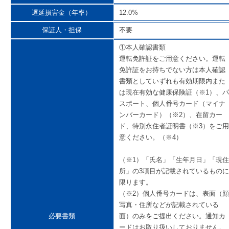
遅延損害金（年率）
12.0%
保証人・担保
不要
①本人確認書類
運転免許証をご用意ください。運転
免許証をお持ちでない方は本人確認
書類としていずれも有効期限内また
は現在有効な健康保険証（※1）、パ
スポート、個人番号カード（マイナ
ンバーカード）（※2）、在留カー
ド、特別永住者証明書（※3）をご用
意ください。（※4）
（※1）「氏名」「生年月日」「現住
所」の3項目が記載されているものに
限ります。
（※2）個人番号カードは、表面（顔
写真・住所などが記載されている
必要書類
面）のみをご提出ください。通知カ
ードはお取り扱いしておりません。