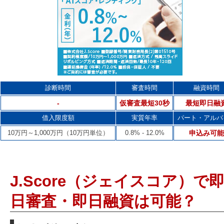
診断時間
審査時間
融資時間
-
仮審査最短30秒
最短即日融
借入限度額
実質年率
パート・アルバ
10万円～1,000万円（10万円単位）
0.8% - 12.0%
申込み可能
J.Score（ジェイスコア）で
日審査・即日融資は可能？