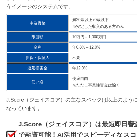
うイメージのシステムです。
満20歳以上70歳以下
申込資格
※安定した収入のある方のみ
限度額
10万円～1,000万円
金利
年0.8%～12.0%
担保・保証人
不要
遅延損害金
年12.0%
使途自由
使い道
※ただし事業性資金は除く
J.Score（ジェイスコア）の主なスペックは以上のよう
なっています。
J.Score（ジェイスコア）は最短即日審
で融資可能！AI活用でスピーディなスコ