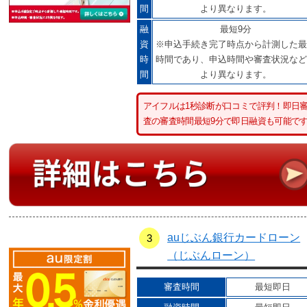
間
より異なります。
融
最短9分
資
※申込手続き完了時点から計測した最
時
時間であり、申込時間や審査状況など
間
より異なります。
アイフルは1秒診断が口コミで評判！即日
査の審査時間最短9分で即日融資も可能で
auじぶん銀行カードローン
3
（じぶんローン）
審査時間
最短即日