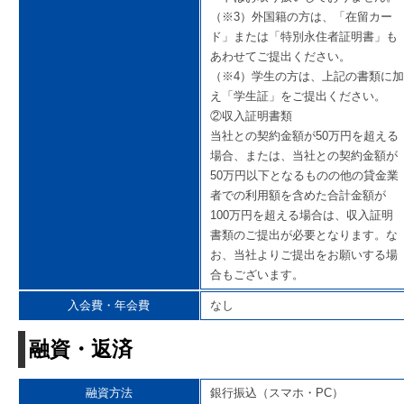
（※3）外国籍の方は、「在留カー
ド」または「特別永住者証明書」も
あわせてご提出ください。
（※4）学生の方は、上記の書類に加
え「学生証」をご提出ください。
②収入証明書類
当社との契約金額が50万円を超える
場合、または、当社との契約金額が
50万円以下となるものの他の貸金業
者での利用額を含めた合計金額が
100万円を超える場合は、収入証明
書類のご提出が必要となります。な
お、当社よりご提出をお願いする場
合もございます。
入会費・年会費
なし
融資・返済
融資方法
銀行振込（スマホ・PC）