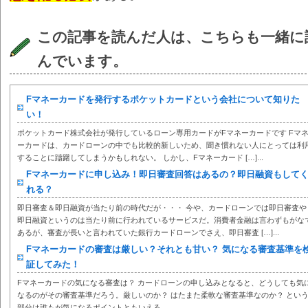
この記事を読んだ人は、こちらも一緒に
んでいます。
Fマネーカードを発行するポケットカードという会社について知りた
い！
ポケットカード株式会社が発行しているローン専用カードがFマネーカードです Fマ
ーカードは、カードローンの中でも比較的新しいため、聞き慣れない人にとっては利
することに躊躇してしまうかもしれない。 しかし、Fマネーカード […]...
Fマネーカードに申し込み！即日審査回答はあるの？即日融資もして
れる？
即日審査＆即日融資が当たり前の時代だが・・・ 今や、カードローンでは即日審査や
即日融資というのは当たり前に行われているサービスだ。消費者金融は言わずもがな
あるが、審査が長いと言われていた銀行カードローンでさえ、即日審査 […]...
Fマネーカードの審査は厳しい？それとも甘い？ 気になる審査基準を
証してみた！
Fマネーカードの気になる審査は？ カードローンの申し込みとなると、どうしても気
なるのがその審査基準だろう。厳しいのか？ はたまた柔軟な審査基準なのか？ とい
部分は誰もが気になるポイントともいえる。...