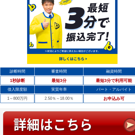
診断時間
審査時間
融資時間
1秒診断
最短3分
最短3分で利用可能
借入限度額
実質年率
パート・アルバイト
1～800万円
2.50％～18.00％
お申込み可