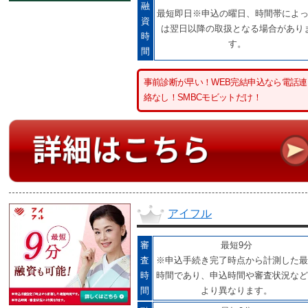
融
最短即日※申込の曜日、時間帯によ
資
は翌日以降の取扱となる場合があり
時
す。
間
事前診断が早い！WEB完結申込なら電話連
絡なし！SMBCモビットだけ！
アイフル
審
最短9分
査
※申込手続き完了時点から計測した最
時
時間であり、申込時間や審査状況など
間
より異なります。