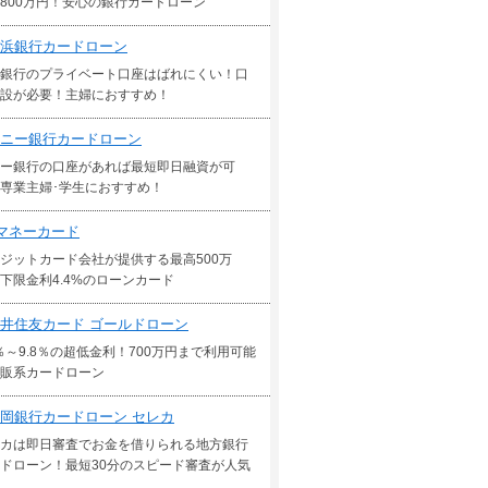
800万円！安心の銀行カードローン
浜銀行カードローン
銀行のプライベート口座はばれにくい！口
設が必要！主婦におすすめ！
ニー銀行カードローン
ー銀行の口座があれば最短即日融資が可
専業主婦･学生におすすめ！
マネーカード
ジットカード会社が提供する最高500万
下限金利4.4%のローンカード
井住友カード ゴールドローン
5％～9.8％の超低金利！700万円まで利用可能
販系カードローン
岡銀行カードローン セレカ
カは即日審査でお金を借りられる地方銀行
ドローン！最短30分のスピード審査が人気