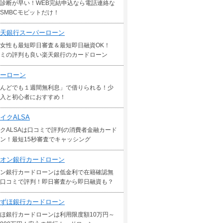
診断が早い！WEB完結申込なら電話連絡な
SMBCモビットだけ！
天銀行スーパーローン
女性も最短即日審査＆最短即日融資OK！
ミの評判も良い楽天銀行のカードローン
ーローン
んどでも１週間無利息」で借りられる！少
入と初心者におすすめ！
イクALSA
クALSAは口コミで評判の消費者金融カード
ン！最短15秒審査でキャッシング
オン銀行カードローン
ン銀行カードローンは低金利で在籍確認無
口コミで評判！即日審査から即日融資も？
ずほ銀行カードローン
ほ銀行カードローンは利用限度額10万円～