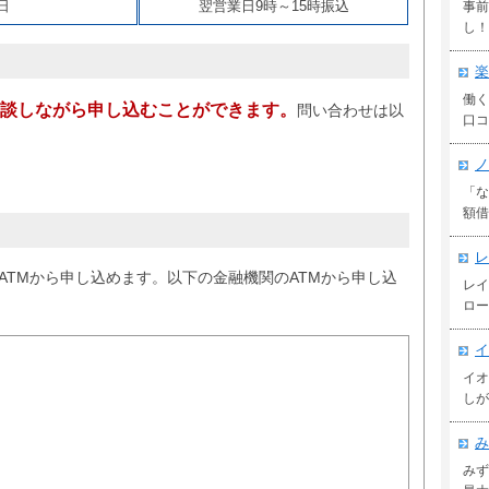
日
翌営業日9時～15時振込
事前
し！
楽
働く
相談しながら申し込むことができます。
問い合わせは以
口コ
ノ
「な
額借
レ
ATMから申し込めます。以下の金融機関のATMから申し込
レイ
ロー
イ
イオ
しが
み
みず