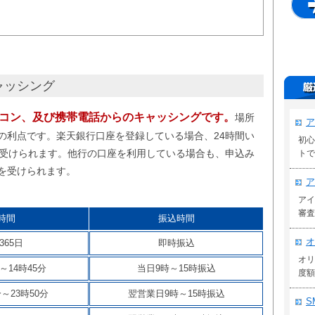
ャッシング
コン、及び携帯電話からのキャッシングです。
場所
ア
の利点です。楽天銀行口座を登録している場合、24時間い
初心
を受けられます。他行の口座を利用している場合も、申込み
トで
を受けられます。
ア
アイ
審査
時間
振込時間
オ
365日
即時振込
オリ
～14時45分
当日9時～15時振込
度額
分～23時50分
翌営業日9時～15時振込
S