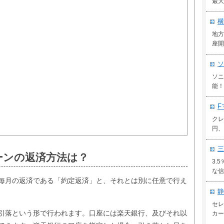
最大
横
地方
座開
ソ
ソニ
能！
F
クレ
円、
三
ーンの返済方法は？
3.
な信
毎月の返済である「約定返済」と、それとは別に任意で行え
静
セレ
引落という形で行われます。口座には楽天銀行、及びそれ以
カー