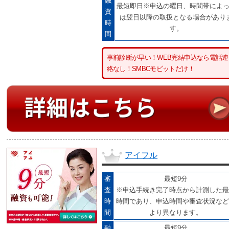
融
最短即日※申込の曜日、時間帯によ
資
は翌日以降の取扱となる場合があり
時
す。
間
事前診断が早い！WEB完結申込なら電話連
絡なし！SMBCモビットだけ！
アイフル
審
最短9分
査
※申込手続き完了時点から計測した最
時
時間であり、申込時間や審査状況など
間
より異なります。
融
最短9分