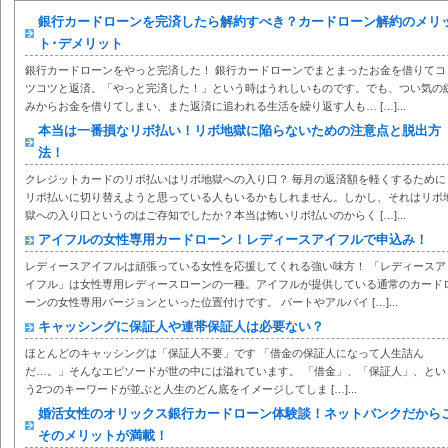
銀行カードローンを完済したら解約すべき？カードローン解約のメリ
ト･デメリット
銀行カードローンをやっと完済した！ 銀行カードローンでまとまったお金を借りてコ
ツコツと返済。「やっと完済した！」という時はうれしいものです。でも、つい気の
みからお金を借りてしまい、また返済に追われる生活を繰り返す人も… […]...
本当は一番損なリボ払い！リボ地獄に陥らないための注意点と脱出方
法！
クレジットカードのリボ払いはリボ地獄への入り口？ 毎月の返済額を軽くするために
リボ払いに切り替えようと思っている人もいるかもしれません。しかし、それはリボ
獄への入り口というのはご存知でしたか？本当は怖いリボ払いのからく […]...
アイフルの女性専用カードローン！レディースアイフルで申込み！
レディースアイフルは頑張っている女性を応援してくれる強い味方！ 「レディースア
イフル」は女性専用レディースローンの一種。アイフルが提供している通常のカード
ーンの女性専用バージョンといった位置付けです。 パートやアルバイ […]...
キャッシングに保証人や連帯保証人は必要ない？
ほとんどのキャッシングは「保証人不要」です 「借金の保証人になって人生詰ん
だ…。」そんなエピソードが世の中には溢れています。 「借金」、「保証人」、とい
う2つのキーワードが並ぶと人生のどん底をイメージしてしま […]...
婚活女性のオリックス銀行カードローン体験談！ネットバンクだから
そのメリットが満載！