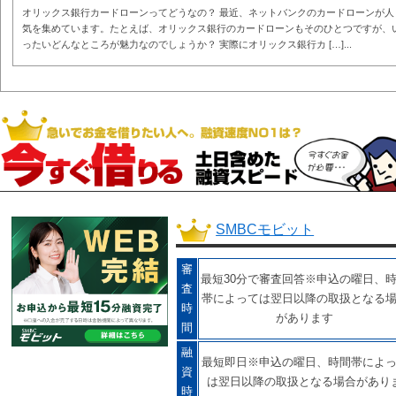
オリックス銀行カードローンってどうなの？ 最近、ネットバンクのカードローンが人
気を集めています。たとえば、オリックス銀行のカードローンもそのひとつですが、
ったいどんなところが魅力なのでしょうか？ 実際にオリックス銀行カ […]...
SMBCモビット
審
最短30分で審査回答※申込の曜日、
査
帯によっては翌日以降の取扱となる
時
があります
間
融
最短即日※申込の曜日、時間帯によ
資
は翌日以降の取扱となる場合があり
時