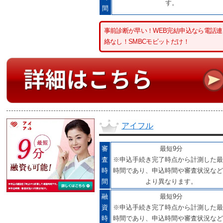
す。
間
事前診断が早い！WEB完結申込なら電話連
絡なし！SMBCモビットだけ！
アイフル
審
最短9分
査
※申込手続き完了時点から計測した最
時
時間であり、申込時間や審査状況など
間
より異なります。
融
最短9分
資
※申込手続き完了時点から計測した最
時
時間であり、申込時間や審査状況など