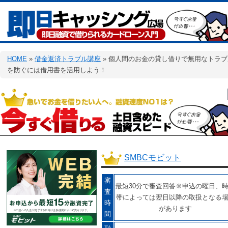
HOME
»
借金返済トラブル講座
» 個人間のお金の貸し借りで無用なトラブ
を防ぐには借用書を活用しよう！
SMBCモビット
審
最短30分で審査回答※申込の曜日、
査
帯によっては翌日以降の取扱となる
時
があります
間