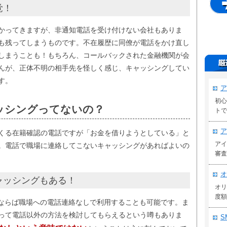
覚！
かってきますが、非通知電話を受け付けない会社もありま
も残ってしまうものです。不在履歴に同僚が電話をかけ直し
しまうことも！もちろん、コールバックされた金融機関が会
んが、正体不明の相手先を怪しく感じ、キャッシングしてい
す。
ア
初心
ッシングってないの？
トで
ア
くる在籍確認の電話ですが「お金を借りようとしている」と
アイ
。電話で職場に連絡してこないキャッシングがあればよいの
審査
オ
ャッシングもある！
オリ
度額
結ならば職場への電話連絡なしで利用することも可能です。ま
って電話以外の方法を検討してもらえるという噂もありま
S