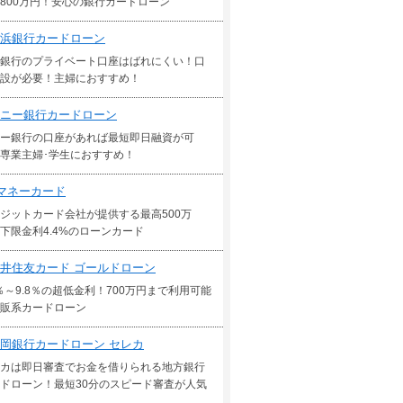
800万円！安心の銀行カードローン
浜銀行カードローン
銀行のプライベート口座はばれにくい！口
設が必要！主婦におすすめ！
ニー銀行カードローン
ー銀行の口座があれば最短即日融資が可
専業主婦･学生におすすめ！
マネーカード
ジットカード会社が提供する最高500万
下限金利4.4%のローンカード
井住友カード ゴールドローン
5％～9.8％の超低金利！700万円まで利用可能
販系カードローン
岡銀行カードローン セレカ
カは即日審査でお金を借りられる地方銀行
ドローン！最短30分のスピード審査が人気