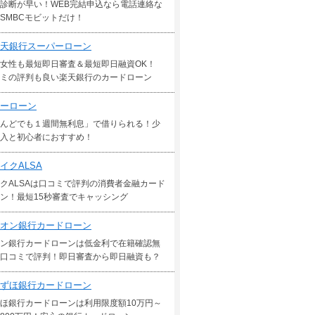
診断が早い！WEB完結申込なら電話連絡な
SMBCモビットだけ！
天銀行スーパーローン
女性も最短即日審査＆最短即日融資OK！
ミの評判も良い楽天銀行のカードローン
ーローン
んどでも１週間無利息」で借りられる！少
入と初心者におすすめ！
イクALSA
クALSAは口コミで評判の消費者金融カード
ン！最短15秒審査でキャッシング
オン銀行カードローン
ン銀行カードローンは低金利で在籍確認無
口コミで評判！即日審査から即日融資も？
ずほ銀行カードローン
ほ銀行カードローンは利用限度額10万円～