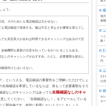
最大
しょう。
横
地方
座開
必須。そのためにも電話確認は欠かせない。
ても電話確認で発覚する。嘘は不正と見なされ審査を落ちてし
ソ
ソニ
入でも安定収入があれば利用できるキャッシングはあるので正
能！
。金融機関も最新の注意を払っているがバレることもある。
F
認なしのキャッシングがおすすめ。ただし、必要書類を提出し
クレ
円、
日融資向けとはいえない。
三
3.
？」という人も、電話確認の重要性をご理解いただけでしょ
な信
の在籍確認を希望しているならば、前もって必要書類をそろ
静
在籍確認なしのキャ
確認なしのキャッシングはあっても
セレ
注意してください。「在籍確認なし！」をアピールしている
カー
なく闇金融です。絶対に利用しないようにしましょう。